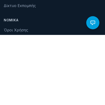
Δίκτυο Εκπομπής
ΝΟΜΙΚΆ
Όροι Χρήσης
Πολιτική Απορρήτου
Cookies
Νομικές Πληροφορίες
© 2026 Hellas Sat Consortium Ltd.. Με επιφύλαξη παντός
δικαιώματος.
Ελληνικά
English