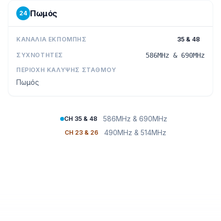
Πωμός
24
ΚΑΝΆΛΙΑ ΕΚΠΟΜΠΉΣ
35 & 48
ΣΥΧΝΌΤΗΤΕΣ
586MHz & 690MHz
ΠΕΡΙΟΧΉ ΚΆΛΥΨΗΣ ΣΤΑΘΜΟΎ
Πωμός
586MHz & 690MHz
CH 35 & 48
490MHz & 514MHz
CH 23 & 26