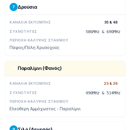
Δρούσια
7
ΚΑΝΆΛΙΑ ΕΚΠΟΜΠΉΣ
35 & 48
ΣΥΧΝΌΤΗΤΕΣ
586MHz & 690MHz
ΠΕΡΙΟΧΉ ΚΆΛΥΨΗΣ ΣΤΑΘΜΟΎ
Πάφος/Πόλη Χρυσοχούς
Παραλίμνι (Φανός)
8
ΚΑΝΆΛΙΑ ΕΚΠΟΜΠΉΣ
23 & 26
ΣΥΧΝΌΤΗΤΕΣ
490MHz & 514MHz
ΠΕΡΙΟΧΉ ΚΆΛΥΨΗΣ ΣΤΑΘΜΟΎ
Ελεύθερη Αμμόχωστος - Παραλίμνι
Σιλό (Λεμεσός)
9