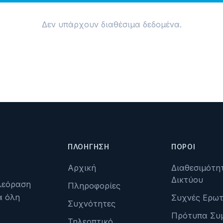
Δεν υπάρχουν διαθέσιμα δεδομένα.
ΠΛΟΉΓΗΣΗ
ΠΌΡΟΙ
Αρχική
Διαθεσιμότη
Δικτύου
ηλεόραση
Πληροφορίες
α όλη
Συχνές Ερωτ
Συχνότητες
Πρότυπα Συ
Τηλεοπτικό