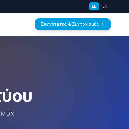
EL
EN
Συχνότητες & Συντονισμός
τύου
ά MUX